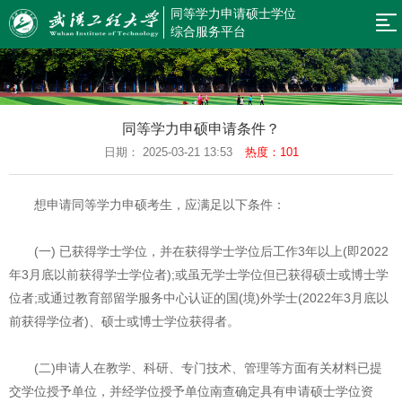
同等学力申请硕士学位
网
综合服务平台
站
新
闻
规
导
同等学力申硕申请条件？
公
章
招
日期： 2025-03-21 13:53
热度：101
航
告
制
生
预
想申请同等学力申硕考生，应满足以下条件：
度
简
约
预
章
报
审
同
(一) 已获得学士学位，并在获得学士学位后工作3年以上(即2022
年3月底以前获得学士学位者);或虽无学士学位但已获得硕士或博士学
名
结
等
在
位者;或通过教育部留学服务中心认证的国(境)外学士(2022年3月底以
果
学
职
返
前获得学位者)、硕士或博士学位获得者。
查
力
研
回
(二)申请人在教学、科研、专门技术、管理等方面有关材料已提
询
申
究
首
交学位授予单位，并经学位授予单位南查确定具有申请硕士学位资