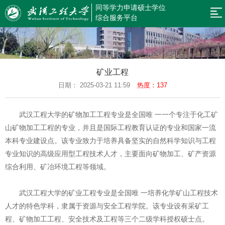
同等学力申请硕士学位
网
综合服务平台
站
新
闻
规
导
矿业工程
公
章
招
日期： 2025-03-21 11:59
热度：137
航
告
制
生
预
‌武汉工程大学的矿物加工工程专业是全国唯 一一个专注于化工矿
度
简
约
预
山矿物加工工程的专业‌，并且是国际工程教育认证的专业和国家一流
章
报
审
同
本科专业建设点‌。该专业致力于培养具备坚实的自然科学知识与工程
专业知识的高级应用型工程技术人才，主要面向矿物加工、矿产资源
名
结
等
在
综合利用、矿冶环境工程等领域。
果
学
职
返
‌武汉工程大学的矿业工程专业是全国唯 一培养化学矿山工程技术
查
力
研
回
人才的特色学科‌，隶属于资源与安全工程学院。该专业设有采矿工
询
申
究
首
程、矿物加工工程、安全技术及工程等三个二级学科授权硕士点‌。‌