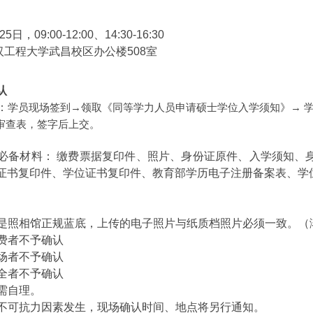
，09:00-12:00、14:30-16:30
工程大学武昌校区办公楼508室
认
：
学员现场签到→领取《同等学力人员申请硕士学位入学须知》→ 学员
审查表，签字后上交。
确认必备材料： 缴费票据复印件、照片、身份证原件、入学须知、
证书复印件、学位证书复印件、教育部学历电子注册备案表、学位
照片是照相馆正规蓝底，上传的电子照片与纸质档照片必须一致。
缴费者不予确认
到场者不予确认
齐全者不予确认
通需自理。
其他不可抗力因素发生，现场确认时间、地点将另行通知。