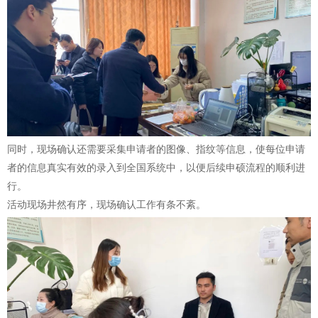
硕
生
页
同时，现场确认还需要采集申请者的图像、指纹等信息，使每位申请
者的信息真实有效的录入到全国系统中，以便后续申硕流程的顺利进
行。
活动现场井然有序，现场确认工作有条不紊。