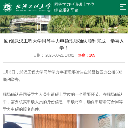
同等学力申请硕士学位
网
综合服务平台
站
新
闻
规
导
回顾|武汉工程大学同等学力申硕现场确认顺利完成，恭喜入
公
章
招
学！
航
告
制
生
预
日期： 2025-03-21 14:01
热度：205
度
简
约
预
1月3日，武汉工程大学同等学力申硕现场确认在武昌校区办公楼602
章
报
审
同
顺利举办。
名
结
等
在
现场确认是同等学力人员申请硕士学位的一个重要环节。在现场确认
果
学
职
返
中，需要核实申硕人员的身份信息、申硕材料，确保申请者符合同等
学力申硕的报名条件。
查
力
研
回
询
申
究
首